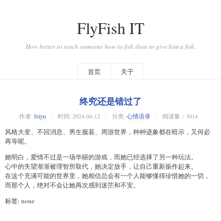
FlyFish IT
How better to teach someone how to fish than to give him a fish.
首页
关于
终究还是错过了
作者:
feiyu
时间:
2024-04-12
分类:
心情语录
阅读量：3014
风格大变、不回消息、男生服装、周游世界，种种迹象都在暗示，又何必
再等呢。
她明白，爱情不过是一场华丽的游戏，而她已经选择了另一种玩法。
心中的失望渐渐被理智所取代，她决定放手，让自己重新振作起来。
在这个充满可能的世界里，她相信总会有一个人能够懂得珍惜她的一切，
而那个人，绝对不会让她再次感到迷茫和不安。
标签: none